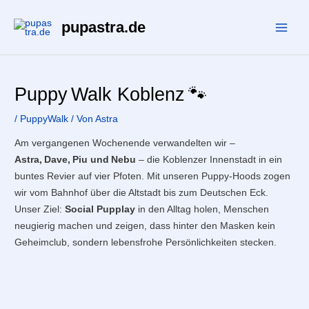
Zum
pupastra.de
Inhalt
Main
springen
Men
Puppy Walk Koblenz 🐾
/
PuppyWalk
/ Von
Astra
Am vergangenen Wochenende verwandelten wir –
Astra, Dave, Piu und Nebu
– die Koblenzer Innenstadt in ein
buntes Revier auf vier Pfoten. Mit unseren Puppy‑Hoods zogen
wir vom Bahnhof über die Altstadt bis zum Deutschen Eck.
Unser Ziel:
Social Pupplay
in den Alltag holen, Menschen
neugierig machen und zeigen, dass hinter den Masken kein
Geheimclub, sondern lebensfrohe Persönlichkeiten stecken.